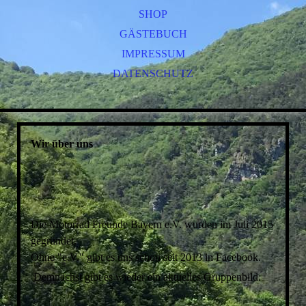
SHOP
GÄSTEBUCH
IMPRESSUM
DATENSCHUTZ
Wir über uns
Die Motorrad Freunde Bayern e.V. wurden im Juli 2015
gegründet.
Ohne "e.V." gibt es uns schon seit 2013 in Facebook.
Demnächst gibt es wieder ein aktuelles Gruppenbild.