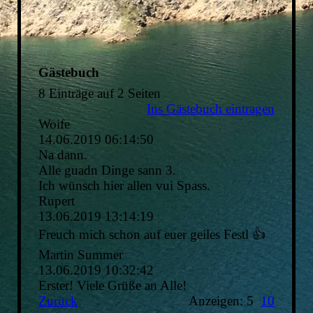
Gästebuch
8 Einträge auf 2 Seiten
Ins Gästebuch eintragen
Woife
14.06.2019
06:14:50
Na dann.
Alle guadn Dinge sann 3.
Ich wünsch hier allen vui Spass.
Rupert
13.06.2019
13:14:19
Freuch mich schon auf euer geiles Festl 👍
Martin Summer
13.06.2019
10:32:42
Erster! Viele Grüße an Alle!
Zurück
Anzeigen: 5
10