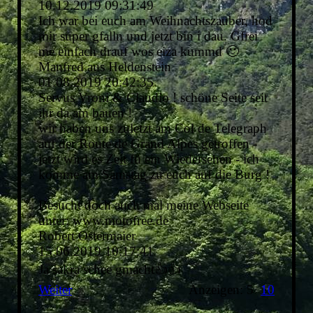
10.12.2019
09:31:49
Ich war bei euch am Weihnachtszauber, hod
mir super gfalln und jetzt bin i dau. Gfrei
me einfach drauf wos eiza kummd 🙂
Manfred aus Heldenstein
01.08.2019
20:42:35
Servus Vroni & Claudio ! schöne Seite seit
ihr da am bauen !
wir haben uns zuletzt am Col de Telegraph
auf der Route de Grand Alpes getroffen -
jetzt wird es Zeit fü ein Wiedersehen - ich
komme am Samstag zu euch auf die Burg !
Besucht doch auch mal meine Webseite
unter: www.motofree.de
Robert Ostermaier
15.06.2019
10:17:41
Ja sakra schee gmacht👍👍
Weiter
Anzeigen: 5
10