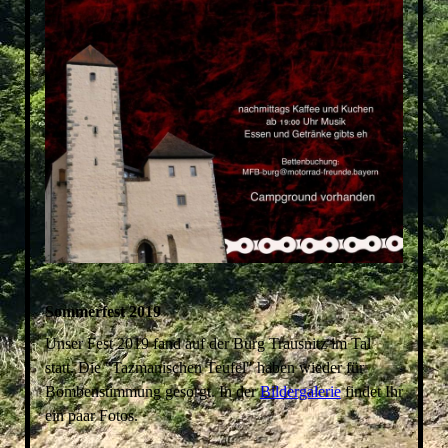
Sommerfest 2019
Unser Fest 2019 fand auf der Burg Trausnitz im Tal
statt. Die "Tazmanischen Teufel" haben wieder für
Bombenstimmung gesorgt. In der
Bildergalerie
findet Ihr
ein paar Fotos.